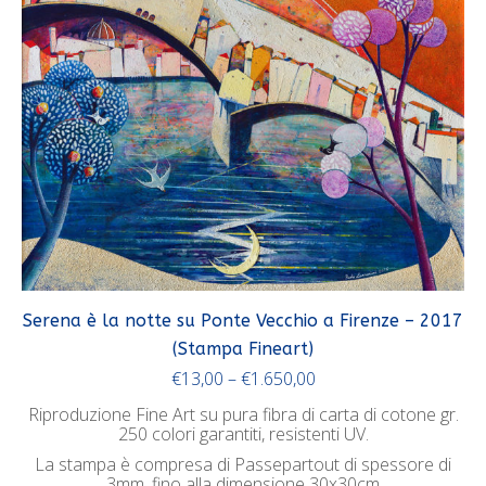
Serena è la notte su Ponte Vecchio a Firenze – 2017
(Stampa Fineart)
€
13,00
–
€
1.650,00
Riproduzione Fine Art su pura fibra di carta di cotone gr.
250 colori garantiti, resistenti UV.
La stampa è compresa di Passepartout di spessore di
3mm, fino alla dimensione 30x30cm