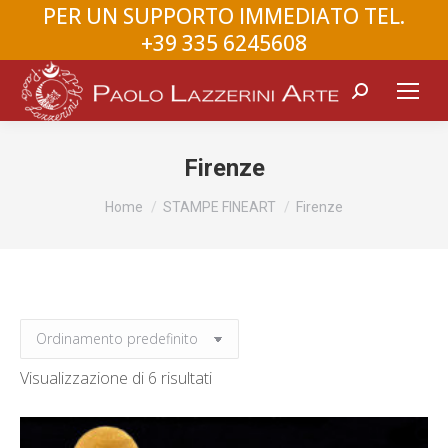
PER UN SUPPORTO IMMEDIATO TEL.
+39 335 6245608
Search:
Firenze
You are here:
Home
STAMPE FINEART
Firenze
Visualizzazione di 6 risultati