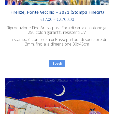
Firenze, Ponte Vecchio – 2021 (Stampa Fineart)
€
17,00
–
€
2.700,00
Riproduzione Fine Art su pura fibra di carta di cotone gr.
250 colori garantiti, resistenti UV.
La stampa è compresa di Passepartout di spessore di
3mm, fino alla dimensione 30x45cm
Scegli