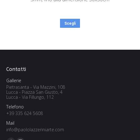
Scegli
Contatti
Gallerie
Pietrasanta - Via Mazzini, 108
Lucca - Piazza San Giusto, 4
Lucca - Via Fillungo, 112
Telefono
+39 335 624 5608
Mail
info@paololazzeriniarte.com
Find us on: