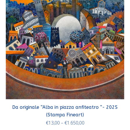
Da originale “Alba in piazza anfiteatro “- 2025
(Stampa Fineart)
€
13,00
–
€
1.650,00