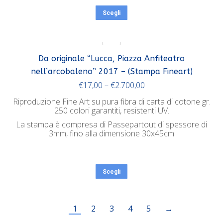
Scegli
Da originale “Lucca, Piazza Anfiteatro
nell’arcobaleno” 2017 – (Stampa Fineart)
€
17,00
–
€
2.700,00
Riproduzione Fine Art su pura fibra di carta di cotone gr.
250 colori garantiti, resistenti UV.
La stampa è compresa di Passepartout di spessore di
3mm, fino alla dimensione 30x45cm
Scegli
1
2
3
4
5
→