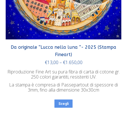
Da originale “Lucca nella luna “- 2025 (Stampa
Fineart)
€
13,00
–
€
1.650,00
Riproduzione Fine Art su pura fibra di carta di cotone gr.
250 colori garantiti, resistenti UV.
La stampa è compresa di Passepartout di spessore di
3mm, fino alla dimensione 30x30cm
Scegli