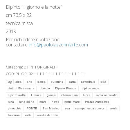
Dipinto “Il giorno e la notte”
cm 73,5 x 22
tecnica mista
2019
Per richiedere quotazione
contattare
info@paololazzeriniarte.com
Categoria:
DIPINTI ORIGINALI
COD:
PL-ORI-021-1-1-1-1-1-1-1-1-1-1-1-1-1-1-1-1
Tag:
alba
arte
barca
burattino
carta
cattedrale
città
città di Pietrasanta
diavolo
Dipinto Firenze
dipinto mare
dipinto notte
Firenze
giorno
interno luna
lucca
lucca anfiteatro
luna
luna piena
mare
notte
notte mare
Piazza Anfiteatro
pinocchio
PONTE
San Martino
sea
stampa lucca comics
storia
Toscana
valle
versilia di notte