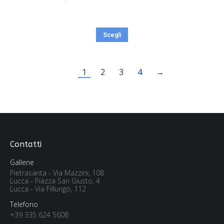
Scegli
1
2
3
4
→
Contatti
Gallerie
Pietrasanta - Via Mazzini, 108
Lucca - Piazza San Giusto, 4
Lucca - Via Fillungo, 112
Telefono
+39 335 624 5608