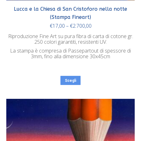
Lucca e la Chiesa di San Cristoforo nella notte
(Stampa Fineart)
€
17,00
–
€
2.700,00
Riproduzione Fine Art su pura fibra di carta di cotone gr.
250 colori garantiti, resistenti UV.
La stampa è compresa di Passepartout di spessore di
3mm, fino alla dimensione 30x45cm
Scegli