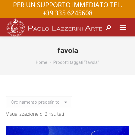
PER UN SUPPORTO IMMEDIATO TEL.
+39 335 6245608
Search:
favola
You are here:
Home
Prodotti taggati “favola”
Visualizzazione di 2 risultati