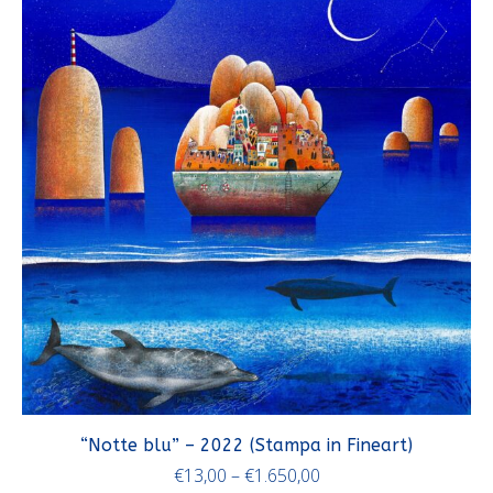
“Notte blu” – 2022 (Stampa in Fineart)
€
13,00
–
€
1.650,00