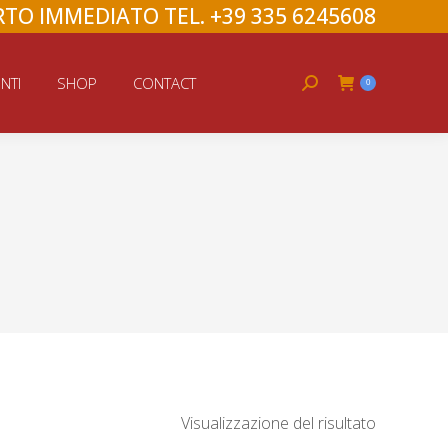
TO IMMEDIATO TEL. +39 335 6245608
Search:
NTI
SHOP
CONTACT
0
Visualizzazione del risultato