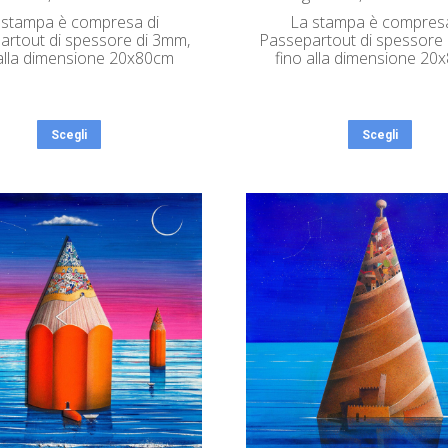
 stampa è compresa di
La stampa è compresa
artout di spessore di 3mm,
Passepartout di spessore 
 alla dimensione 20x80cm
fino alla dimensione 20
Scegli
Scegli