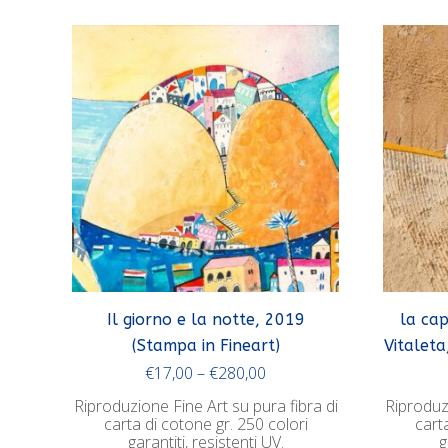
Il giorno e la notte, 2019
la ca
(Stampa in Fineart)
Vitaleta
€
17,00
–
€
280,00
Riproduzione Fine Art su pura fibra di
Riproduzi
carta di cotone gr. 250 colori
cart
garantiti, resistenti UV.
g