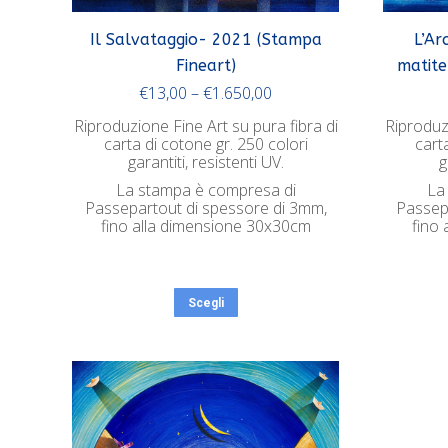
Il Salvataggio- 2021 (Stampa
L’Ar
Fineart)
matite
€
13,00
–
€
1.650,00
Riproduzione Fine Art su pura fibra di
Riproduzi
carta di cotone gr. 250 colori
cart
garantiti, resistenti UV.
g
La stampa è compresa di
La
Passepartout di spessore di 3mm,
Passep
fino alla dimensione 30x30cm
fino
Scegli