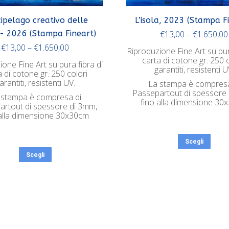
cipelago creativo delle
L’isola, 2023 (Stampa F
- 2026 (Stampa Fineart)
€
13,00
–
€
1.650,00
€
13,00
–
€
1.650,00
Riproduzione Fine Art su pur
carta di cotone gr. 250 c
one Fine Art su pura fibra di
garantiti, resistenti U
a di cotone gr. 250 colori
arantiti, resistenti UV.
La stampa è compresa
Passepartout di spessore 
 stampa è compresa di
fino alla dimensione 30
artout di spessore di 3mm,
 alla dimensione 30x30cm
Scegli
Scegli