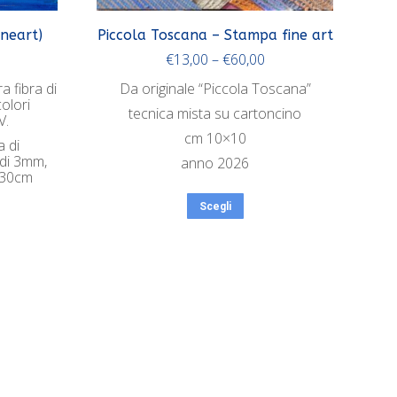
ineart)
Piccola Toscana – Stampa fine art
€
13,00
–
€
60,00
a fibra di
Da originale “Piccola Toscana”
olori
tecnica mista su cartoncino
V.
cm 10×10
 di
di 3mm,
anno 2026
x30cm
Scegli