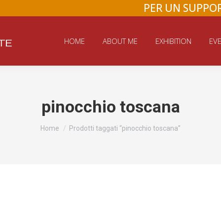
PER UN SUPPOR
HOME
ABOUT ME
EXHIBITION
EVE
pinocchio toscana
You are here:
Home
Prodotti taggati “pinocchio toscana”