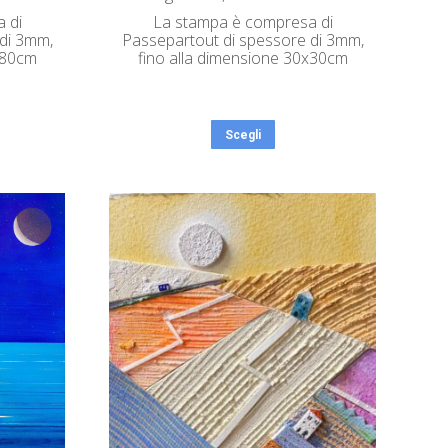
 di
La stampa è compresa di
di 3mm,
Passepartout di spessore di 3mm,
x80cm
fino alla dimensione 30x30cm
Scegli