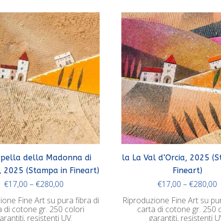
ppella della Madonna di
la La Val d’Orcia, 2025 (
, 2025 (Stampa in Fineart)
Fineart)
€
17,00
–
€
280,00
€
17,00
–
€
280,00
one Fine Art su pura fibra di
Riproduzione Fine Art su pur
a di cotone gr. 250 colori
carta di cotone gr. 250 c
arantiti, resistenti UV.
garantiti, resistenti U