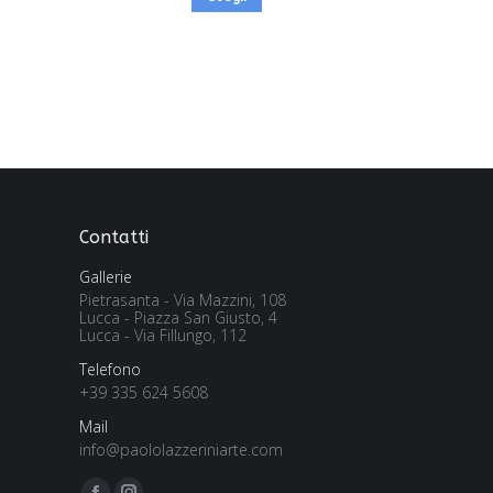
Contatti
Gallerie
Pietrasanta - Via Mazzini, 108
Lucca - Piazza San Giusto, 4
Lucca - Via Fillungo, 112
Telefono
+39 335 624 5608
Mail
info@paololazzeriniarte.com
Find us on: