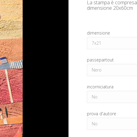
La stampa è compresa d
dimensione 20x60cm
dimensione
passepartout
incorniciatura
prova