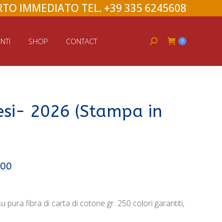
TO IMMEDIATO TEL. +39 335 6245608
Search:
NTI
SHOP
CONTACT
0
esi- 2026 (Stampa in
,00
 pura fibra di carta di cotone gr. 250 colori garantiti,