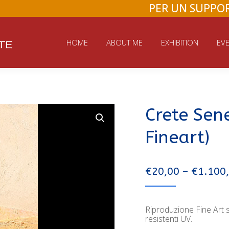
PER UN SUPPOR
HOME
ABOUT ME
EXHIBITION
EVE
Crete Sen
Fineart)
€
20,00
–
€
1.100
Riproduzione Fine Art su
resistenti UV.