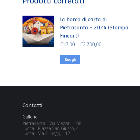
Prodotti correlati
la barca di carta di
Pietrasanta - 2024 (Stampa
Fineart)
€
17,00
–
€
2.700,00
Scegli
Contatti
Gallerie
Pietrasanta - Via Mazzini, 108
Lucca - Piazza San Giusto, 4
Lucca - Via Fillungo, 112