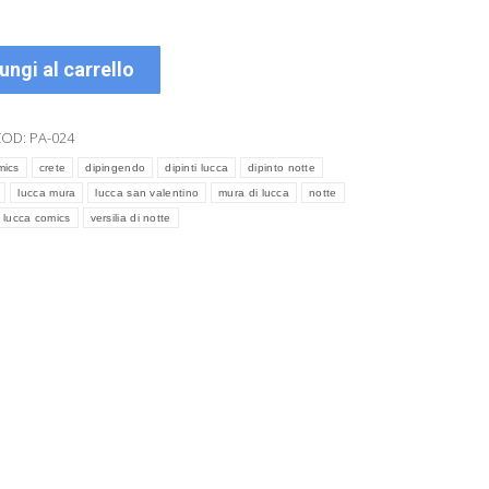
ungi al carrello
COD:
PA-024
mics
crete
dipingendo
dipinti lucca
dipinto notte
lucca mura
lucca san valentino
mura di lucca
notte
 lucca comics
versilia di notte