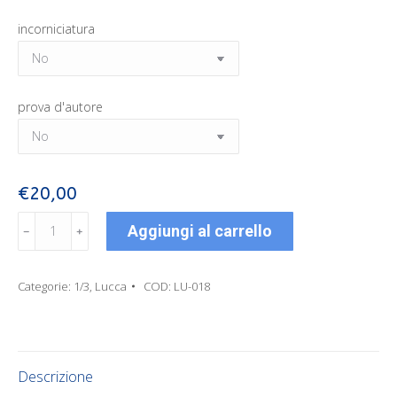
incorniciatura
prova
€
20,00
Dettaglio
Aggiungi al carrello
da
5
Palio
delle
Categorie:
1/3
,
Lucca
COD:
LU-018
contrade
San
Paolino
-
2024
Descrizione
(Stampa
in