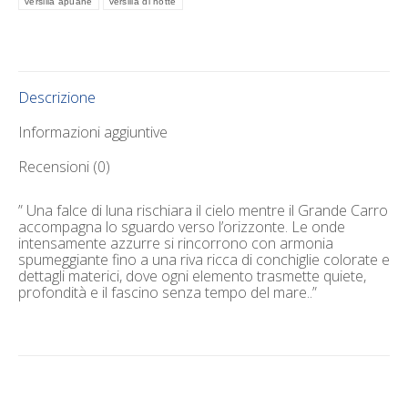
versilia apuane
versilia di notte
Descrizione
Informazioni aggiuntive
Recensioni (0)
” Una falce di luna rischiara il cielo mentre il Grande Carro
accompagna lo sguardo verso l’orizzonte. Le onde
intensamente azzurre si rincorrono con armonia
spumeggiante fino a una riva ricca di conchiglie colorate e
dettagli materici, dove ogni elemento trasmette quiete,
profondità e il fascino senza tempo del mare..”