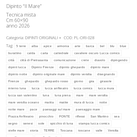
Dipinto “Il Mare”
Tecnica mista
Cm 60×90
anno 2026
Categoria:
DIPINTI ORIGINALI
COD:
PL-ORI-028
Tag:
5 terre
alba
apice
armonia
arte
barca
bel
blu
blue
burattino
calda
carta
cattedrale
cavaliere oscuro Lucca comics
città
città di Pietrasanta
comunicazione
crete
diavolo
dipingendo
dipinti lucca
Dipinto Firenze
dipinto ghepardo
dipinto mare
dipinto notte
dipinto originale mare
dipinto versilia
disegnando
Firenze
ghepardo
ghepardo rosso
giorno
gira
girasole
interno luna
lucca
lucca anfiteatro
lucca comics
lucca mura
lucca san valentino
luna
luna piena
mare
mare versilia
mare versilia oceano
matita
matite
mura di lucca
notte
notte mare
pace
paesaggi sul mare
paesaggio mare
Piazza Anfiteatro
pinocchio
PONTE
riflessi
San Martino
sea
segno
senesi
sole
spicchio di luna
stampa lucca comics
stelle mare
storia
TERRE
Toscana
toscane
valle
Versilia